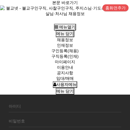
본문 바로가기
홈화면추가
메뉴열기
메뉴
닫기
채용정보
인재정보
구인등록(채용)
구직등록(인재)
마이페이지
이용안내
공지사항
임대/매매
사용자메뉴
메뉴
닫기
회
원
로
그
인