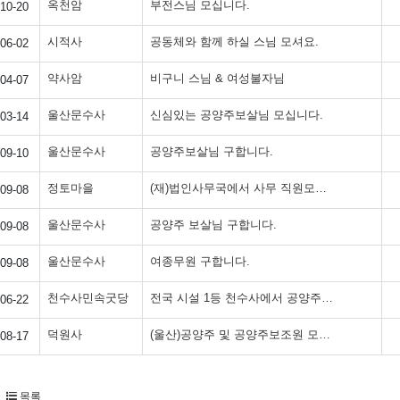
옥천암
부전스님 모십니다.
10-20
시적사
공동체와 함께 하실 스님 모셔요.
06-02
약사암
비구니 스님 & 여성불자님
04-07
울산문수사
신심있는 공양주보살님 모십니다.
03-14
울산문수사
공양주보살님 구합니다.
09-10
정토마을
(재)법인사무국에서 사무 직원모십니다.
09-08
울산문수사
공양주 보살님 구합니다.
09-08
울산문수사
여종무원 구합니다.
09-08
천수사민속굿당
전국 시설 1등 천수사에서 공양주님을 모집합니다
06-22
덕원사
(울산)공양주 및 공양주보조원 모십니다
08-17
목록