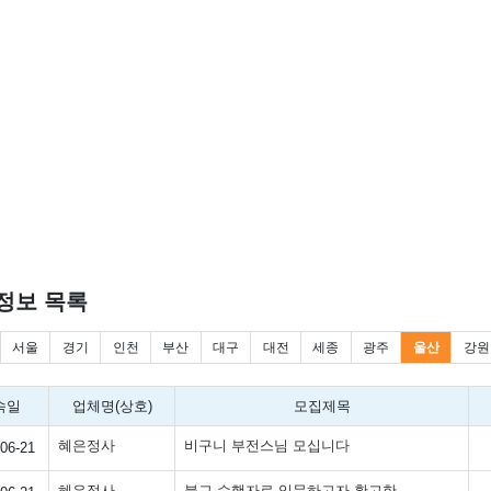
정보 목록
서울
경기
인천
부산
대구
대전
세종
광주
울산
강원
속일
업체명(상호)
모집제목
혜은정사
비구니 부전스님 모십니다
06-21
혜은정사
불교 수행자로 입문하고자 확고한 결심을 한 불자