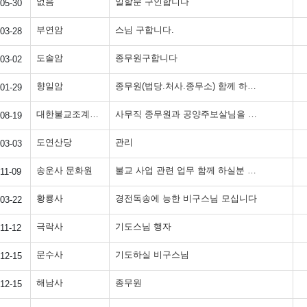
없음
일할분 구인합니다
05-30
부연암
스님 구합니다.
03-28
도솔암
종무원구합니다
03-02
향일암
종무원(법당.처사.종무소) 함께 하실 식구를 모십니다.
01-29
대한불교조계종 문수사
사무직 종무원과 공양주보살님을 구합니다.
08-19
도연산당
관리
03-03
송운사 문화원
불교 사업 관련 업무 함께 하실분 모십니다.(부산,울산,경남 전지역 근무 가능)
11-09
황룡사
경전독송에 능한 비구스님 모십니다
03-22
극락사
기도스님 행자
11-12
문수사
기도하실 비구스님
12-15
해남사
종무원
12-15