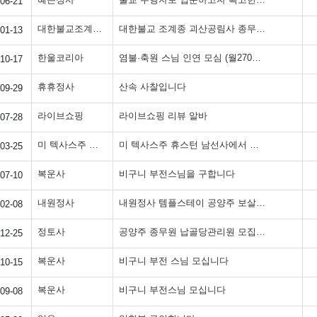
06-21
대한불교조계종공림사
대한불교 조계종 괴산공림사 종무 사무장 채용공고
01-13
한울코리아
염불·축원 스님 인연 모심 (월270→350 / 전국 어디든 가능)
10-17
휴휴정사
산속 사찰입니다
09-29
라이브쇼핑
라이브쇼핑 리뷰 알바
07-28
미 텍사스주 휴스턴 남선사
미 텍사스주 휴스턴 남선사에서 주지스님을 모십니다.
03-25
복운사
비구니 부전스님을 구합니다
07-10
내원정사
내원정사 템플스테이 공양주 보살님 모집합니다.
02-08
정토사
공양주 종무원 납골당관리원 모집합니다
12-25
복운사
비구니 부전 스님 모십니다
10-15
복운사
비구니 부전스님 모십니다
09-08