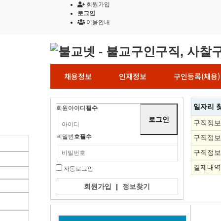
회원가입
로그인
이용안내
채용정보
인재정보
구인등록(채용)
일자리 
회원아이디
필수
구직정보
비밀번호
필수
구직정보
구직정보
결제내역
자동로그인
회원가입
|
정보찾기