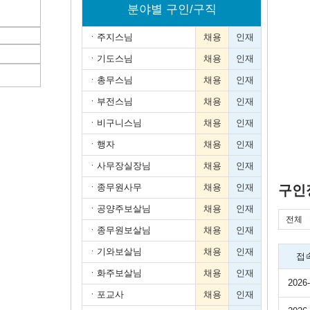
분야별 구인/구직
ㆍ
주지스님
채용
인재
ㆍ
기도스님
채용
인재
ㆍ
총무스님
채용
인재
ㆍ
부전스님
채용
인재
ㆍ
비구니스님
채용
인재
ㆍ
행자
채용
인재
ㆍ
사무장실장님
채용
인재
ㆍ
종무원사무
채용
인재
구인
ㆍ
공양주보살님
채용
인재
전체
ㆍ
종무원보살님
채용
인재
ㆍ
기와보살님
채용
인재
접
ㆍ
화주보살님
채용
인재
2026-
ㆍ
포교사
채용
인재