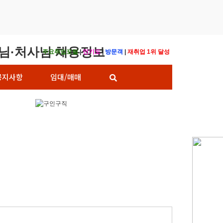
주요취업포털
|
인기도
|
방문객
|
재취업 1위 달성
공지사항
임대/매매